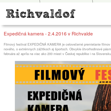
Expedičná kamera - 2.4.2016 v Richvalde
Filmový festival EXPEDIČNÁ KAMERA je celovečerné premietanie filmov o
nového, o extrémnych zážitkoch aj športoch. Obvykle štvorhodinové pásm
februára až apríla na viac ako 200 miest v Českej republike i na Slovensk