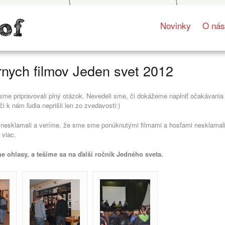
Novinky
O ná
rnych filmov Jeden svet 2012
sme pripravovali plný otázok. Nevedeli sme, či dokážeme naplniť očakávania
 k nám ľudia neprišli len zo zvedavosti:)
ní nesklamali a veríme, že sme sme ponúknutými filmami a hosťami nesklamal
 viac.
e ohlasy, a tešíme sa na ďalší ročník Jedného sveta.