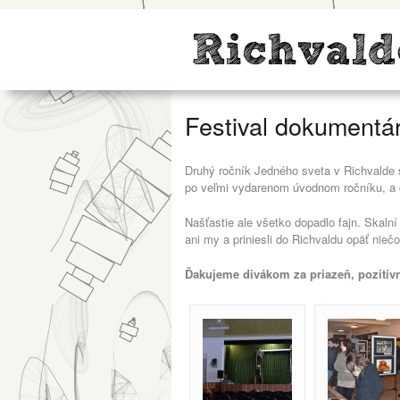
Festival dokumentá
Druhý ročník Jedného sveta v Richvalde 
po veľmi vydarenom úvodnom ročníku, a či
Našťastie ale všetko dopadlo fajn. Skal
ani my a priniesli do Richvaldu opäť niečo
Ďakujeme divákom za priazeň, pozitívn