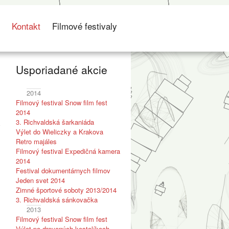
s
Kontakt
Filmové festivaly
Usporiadané akcie
2014
Filmový festival Snow film fest
2014
3. Richvaldská šarkaniáda
i
Výlet do Wieliczky a Krakova
Retro majáles
Filmový festival Expedičná kamera
2014
Festival dokumentárnych filmov
Jeden svet 2014
Zimné športové soboty 2013/2014
3. Richvaldská sánkovačka
2013
Filmový festival Snow film fest
Výlet po drevených kostolíkoch