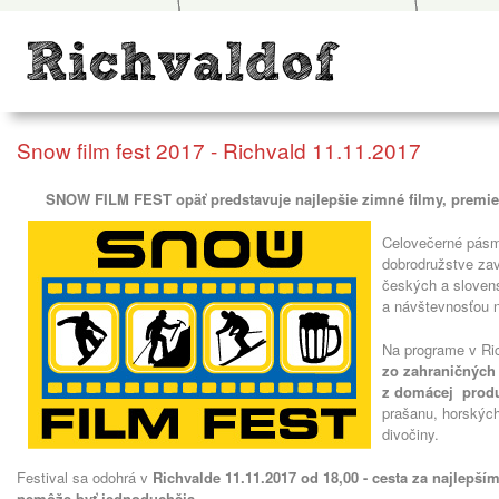
Snow film fest 2017 - Richvald 11.11.2017
SNOW FILM FEST opäť predstavuje najlepšie zimné filmy, premiet
Celovečerné pásm
dobrodružstve za
českých a slovens
a návštevnosťou 
Na programe v Ric
zo zahraničných 
z domácej prod
prašanu, horských
divočiny.
Festival sa odohrá v
Richvalde 11.11.2017 od 18,00 -
cesta za najlepší
nemôže byť jednoduchšia.