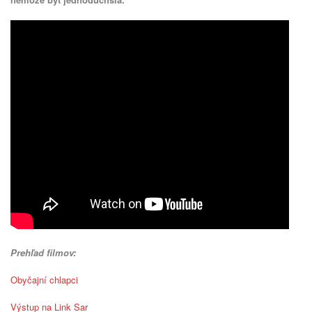
Prehľad filmov:
Obyčajní chlapci
Výstup na Link Sar