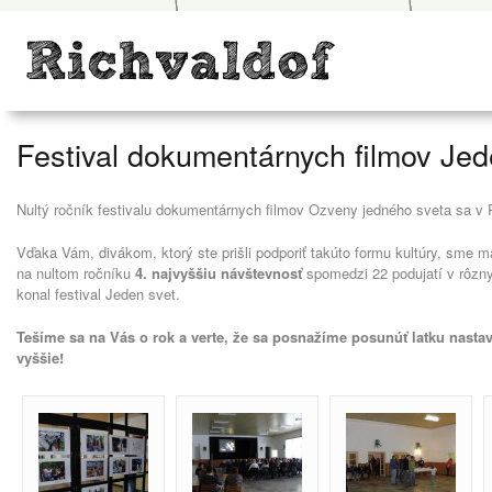
Festival dokumentárnych filmov Je
Nultý ročník festivalu dokumentárnych filmov Ozveny jedného sveta sa v 
Vďaka Vám, divákom, ktorý ste prišli podporiť takúto formu kultúry, sme m
na nultom ročníku
4. najvyššiu návštevnosť
spomedzi 22 podujatí v rôzn
konal festival Jeden svet.
Tešíme sa na Vás o rok a verte, že sa posnažíme posunúť latku nastaven
vyššie!